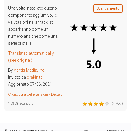
Una volta installato questo
Scaricamento
componente aggiuntivo, le
valutazioni nella tracklist
appariranno come un
numero anziché come una
serie di stelle.
Translated automatically
(see original)
By
Ventis Media, Inc.
Inviato da
drakinite
Aggiornato 07/06/2021
Cronologia delle versioni / Dettagli
10808 Scaricare
(4 Voti)
© 2000-2026 Ventis Media Inc.
politica sulla riservatezza