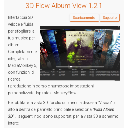
3D Flow Album View 1.2.1
Interfaccia 3D
Scaricamento
Supporto
veloce e fluida
per sfogliare la
tua musica per
album.
Completamente
integrata in
MediaMonkey 5,
con funzioni di
ricerca,
riproduzione in corso e numerose impostazioni
personalizzate. Ispirata a MonkeyFlow.
Per abilitare la vista 3D, fai clic sul menu a discesa "Visuali" in
alto a destra del pannello principale e seleziona
"Vista Album
3D"
. I seguenti nodi sono supportati per la vista 3D a schermo
intero: