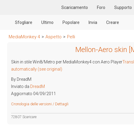
Scaricamento
Foro
Supporto
Sfogliare
Ultimo
Popolare
Invia
Creare
MediaMonkey 4
>
Aspetto
>
Pelli
Mellon-Aero skin [
Skin in stile Win8/Metro per MediaMonkey4 con Aero Player
Trans
automatically (see original)
By DreadM
Inviato da
DreadM
Aggiornato 04/09/2011
Cronologia delle versioni / Dettagli
72807 Scaricare