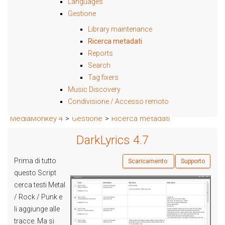
Languages
Gestione
Library maintenance
Ricerca metadati
Reports
Search
Tag fixers
Music Discovery
Condivisione / Accesso remoto
MediaMonkey 4
>
Gestione
>
Ricerca metadati
DarkLyrics 4.7
Prima di tutto
Scaricamento
Supporto
questo Script
cerca testi Metal
/ Rock / Punk e
li aggiunge alle
tracce. Ma si