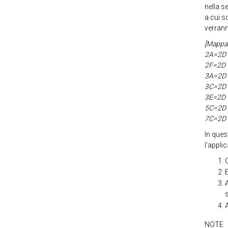
nella s
a cui s
verran
[Mappat
2A=2D
2F=2D
3A=2D
3C=2D
3E=2D
5C=2D
7C=2D
In que
l'appli
E
A
s
NOTE