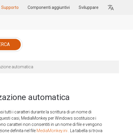
Supporto
Componenti aggiuntivi
Sviluppare
zazione automatica
zzazione automatica
utti i caratteri durante la scrittura di un nome di
 In questi casi, MediaMonkey per Windows sostituisce i
sono caratteri non consentiti in un nome di file e vengono
one definita nel file
MediaMonkey.ini
. La tabella si trova