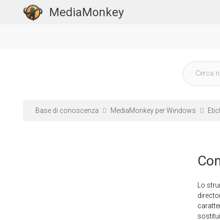
MediaMonkey
Base di conoscenza
MediaMonkey per Windows
Eti
Com
Lo str
directo
caratte
sostitu