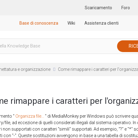
Scaricamento
Foro
Base di conoscenza
Wiki
Assistenza clienti
chettatura e organizzazione
Come rimappare i caratteri per l'organiz
e rimappare i caratteri per l'organi
umento "
Organizza file...
" di MediaMonkey per Windows può scrivere quasi t
ry/file, ad eccezione di quelli considerati illegali dal sistema operativo.
ri non supportati con caratteri "simili" supportati. Ad esempio, "?" e "*" 
iti con "-". Queste sostituzioni avvengono in base a una tabella di sostituzi