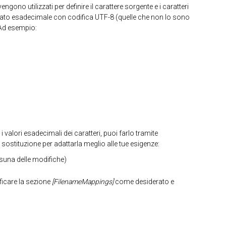
engono utilizzati per definire il carattere sorgente e i caratteri
ormato esadecimale con codifica UTF-8 (quelle che non lo sono
Ad esempio:
i valori esadecimali dei caratteri, puoi farlo tramite
 sostituzione per adattarla meglio alle tue esigenze:
una delle modifiche)
ficare la sezione
[FilenameMappings]
come desiderato e