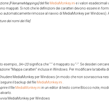
ezione
[FilenameMappings]
del file
MediaMonkey.ini
e i valori esadecimali v
ono mappati. Si noti che le definizioni dei caratteri devono essere in f
no automaticamente rimosse al riavvio di MediaMonkey per Windows). 
ure dei nomi dei file]
sto esempio,
3A=2D
significa che “:” è mappato su “-“. Se desideri cercare 
cazione “Mappa caratteri” inclusa in Windows. Per modificare la tabella di
Chiudere MediaMonkey per Windows (in modo che non sovrascriva ness
seguire il backup del file
MediaMonkey.ini
.
prire il file
MediaMonkey.ini
in un editor di testo come Blocco note, modi
alvarlo.
Avvia MediaMonkey per Windows