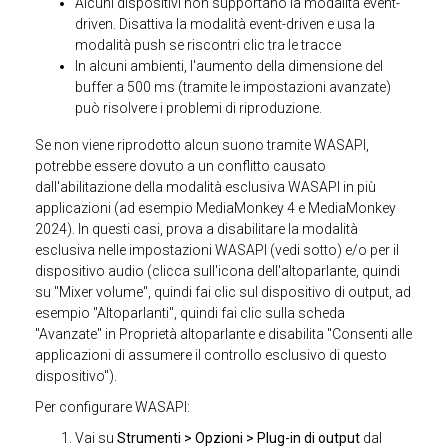
Alcuni dispositivi non supportano la modalità event-
driven. Disattiva la modalità event-driven e usa la
modalità push se riscontri clic tra le tracce
In alcuni ambienti, l'aumento della dimensione del
buffer a 500 ms (tramite le impostazioni avanzate)
può risolvere i problemi di riproduzione.
Se non viene riprodotto alcun suono tramite WASAPI,
potrebbe essere dovuto a un conflitto causato
dall'abilitazione della modalità esclusiva WASAPI in più
applicazioni (ad esempio MediaMonkey 4 e MediaMonkey
2024). In questi casi, prova a disabilitare la modalità
esclusiva nelle impostazioni WASAPI (vedi sotto) e/o per il
dispositivo audio (clicca sull'icona dell'altoparlante, quindi
su "Mixer volume", quindi fai clic sul dispositivo di output, ad
esempio "Altoparlanti", quindi fai clic sulla scheda
"Avanzate" in Proprietà altoparlante e disabilita "Consenti alle
applicazioni di assumere il controllo esclusivo di questo
dispositivo").
Per configurare WASAPI:
Vai su
Strumenti > Opzioni > Plug-in di output
dal