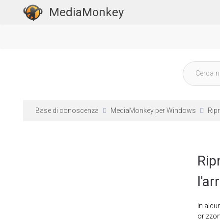
MediaMonkey
Base di conoscenza
MediaMonkey per Windows
Rip
Rip
l'a
In alcu
orizzon