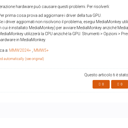
erazione hardware può causare questi problemi. Per risolverli:
Per prima cosa prova ad aggiornare i driver della tua GPU.
Se i driver aggiornati non risolvono il problema, esegui MediaMonkey ut
in cui è installato MediaMonkey) per avviare MediaMonkey anziché MediaM
MediaMonkey utilizzerà la CPU anziché la GPU. Strumenti > Opzioni > Prest
hardware in MediaMonkey.
ica a:
MMW2024+
,
MMW5+
ed automatically (see original)
Questo articolo ti è stato
0
0