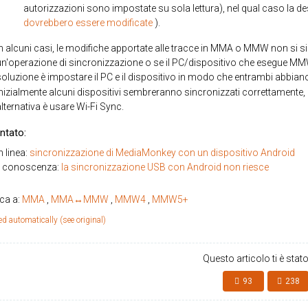
autorizzazioni sono impostate su sola lettura), nel qual caso la 
dovrebbero essere modificate
).
In alcuni casi, le modifiche apportate alle tracce in MMA o MMW non si 
un'operazione di sincronizzazione o se il PC/dispositivo che esegue M
soluzione è impostare il PC e il dispositivo in modo che entrambi abbiano
Inizialmente alcuni dispositivi sembreranno sincronizzati correttamente
lternativa è usare Wi-Fi Sync.
ntato:
n linea:
sincronizzazione di MediaMonkey con un dispositivo Android
i conoscenza:
la sincronizzazione USB con Android non riesce
ica a:
MMA
,
MMA↔MMW
,
MMW4
,
MMW5+
ed automatically (see original)
Questo articolo ti è stato
93
238