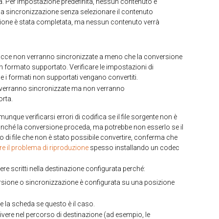
a. Per impostazione predefinita, nessun contenuto è
una sincronizzazione senza selezionare il contenuto
zione è stata completata, ma nessun contenuto verrà
tracce non verranno sincronizzate a meno che la conversione
un formato supportato. Verificare le impostazioni di
 i formati non supportati vengano convertiti.
cce verranno sincronizzate ma non verranno
orta.
ue verificarsi errori di codifica se il file sorgente non è
inché la conversione proceda, ma potrebbe non esserlo se il
o di file che non è stato possibile convertire, conferma che
ere il problema di riproduzione
spesso installando un codec
re scritti nella destinazione configurata perché:
ersione o sincronizzazione è configurata su una posizione
e la scheda se questo è il caso.
vere nel percorso di destinazione (ad esempio, le