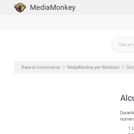
MediaMonkey
Base di conoscenza
MediaMonkey per Windows
Sin
Alc
Durante
numero 