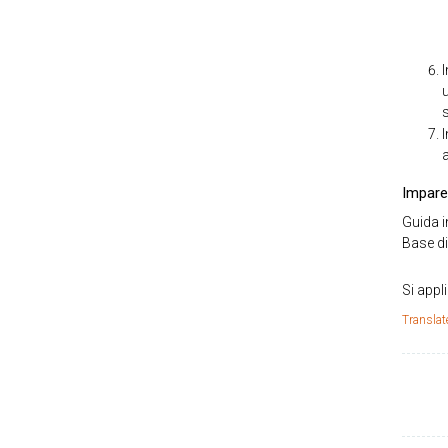
a
Impare
Guida i
Base d
Si appl
Translat