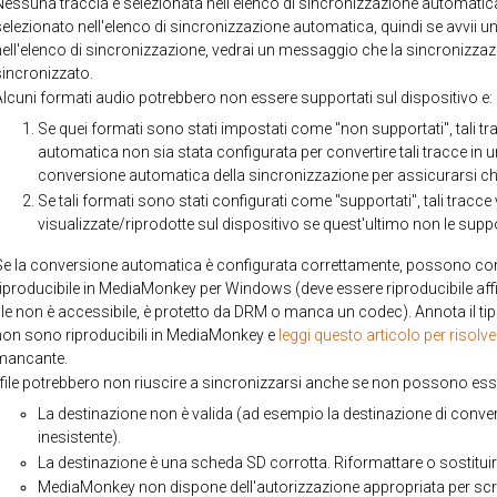
Nessuna traccia è selezionata nell'elenco di sincronizzazione automatic
selezionato nell'elenco di sincronizzazione automatica, quindi se avvii 
nell'elenco di sincronizzazione, vedrai un messaggio che la sincronizza
sincronizzato.
Alcuni formati audio potrebbero non essere supportati sul dispositivo e:
Se quei formati sono stati impostati come "non supportati", tali 
automatica non sia stata configurata per convertire tali tracce in 
conversione automatica della sincronizzazione per assicurarsi che
Se tali formati sono stati configurati come "supportati", tali tra
visualizzate/riprodotte sul dispositivo se quest'ultimo non le supp
Se la conversione automatica è configurata correttamente, possono comunq
riproducibile in MediaMonkey per Windows (deve essere riproducibile aff
file non è accessibile, è protetto da DRM o manca un codec). Annota il tip
non sono riproducibili in MediaMonkey e
leggi questo articolo per risolv
mancante.
I file potrebbero non riuscire a sincronizzarsi anche se non possono esse
La destinazione non è valida (ad esempio la destinazione di conv
inesistente).
La destinazione è una scheda SD corrotta. Riformattare o sostituir
MediaMonkey non dispone dell'autorizzazione appropriata per scri