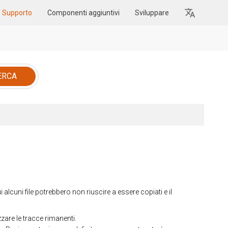
Supporto
Componenti aggiuntivi
Sviluppare
alcuni file potrebbero non riuscire a essere copiati e il
are le tracce rimanenti.