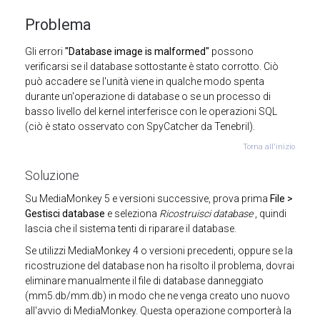
Problema
Gli errori
"Database image is malformed"
possono
verificarsi se il database sottostante è stato corrotto. Ciò
può accadere se l'unità viene in qualche modo spenta
durante un'operazione di database o se un processo di
basso livello del kernel interferisce con le operazioni SQL
(ciò è stato osservato con SpyCatcher da Tenebril).
Torna all'inizio
Soluzione
Su MediaMonkey 5 e versioni successive, prova prima
File >
Gestisci database
e seleziona
Ricostruisci database
, quindi
lascia che il sistema tenti di riparare il database.
Se utilizzi MediaMonkey 4 o versioni precedenti, oppure se la
ricostruzione del database non ha risolto il problema, dovrai
eliminare manualmente il file di database danneggiato
(mm5.db/mm.db) in modo che ne venga creato uno nuovo
all'avvio di MediaMonkey. Questa operazione comporterà la