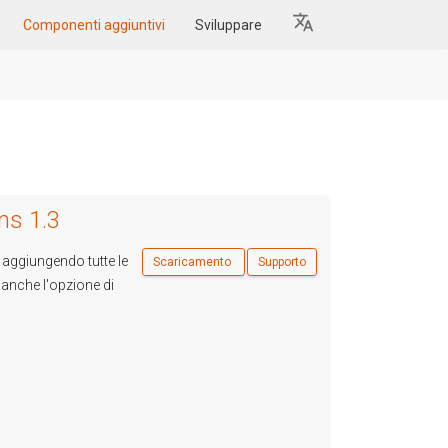
Componenti aggiuntivi
Sviluppare
ms 1.3
 aggiungendo tutte le
Scaricamento
Supporto
 anche l'opzione di