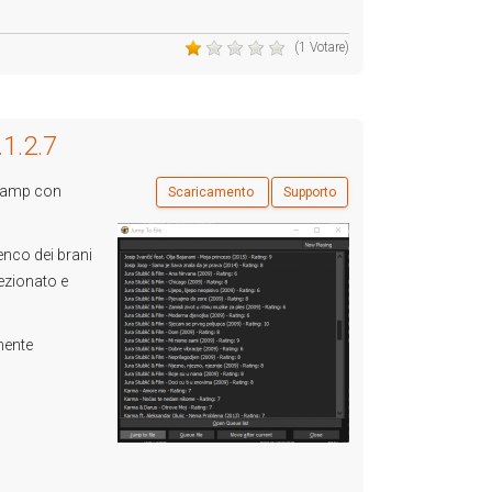
(1 Votare)
.1.2.7
inamp con
Scaricamento
Supporto
lenco dei brani
lezionato e
nente