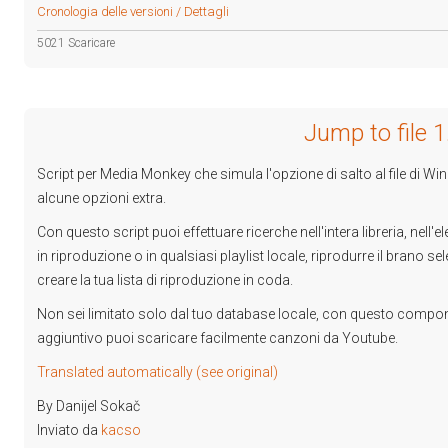
Cronologia delle versioni / Dettagli
5021 Scaricare
Jump to file 1
Script per Media Monkey che simula l'opzione di salto al file di W
alcune opzioni extra.
Con questo script puoi effettuare ricerche nell'intera libreria, nell'e
in riproduzione o in qualsiasi playlist locale, riprodurre il brano se
creare la tua lista di riproduzione in coda.
Non sei limitato solo dal tuo database locale, con questo compo
aggiuntivo puoi scaricare facilmente canzoni da Youtube.
Translated automatically (see original)
By Danijel Sokač
Inviato da
kacso