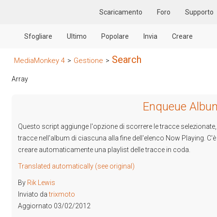
Scaricamento
Foro
Supporto
Sfogliare
Ultimo
Popolare
Invia
Creare
Search
MediaMonkey 4
>
Gestione
>
Array
Enqueue Albu
Questo script aggiunge l'opzione di scorrere le tracce selezionate,
tracce nell'album di ciascuna alla fine dell'elenco Now Playing. C'è
creare automaticamente una playlist delle tracce in coda.
Translated automatically (see original)
By
Rik Lewis
Inviato da
trixmoto
Aggiornato 03/02/2012