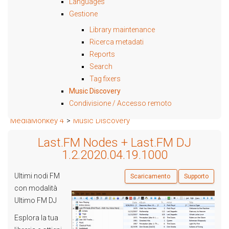
Languages
Gestione
Library maintenance
Ricerca metadati
Reports
Search
Tag fixers
Music Discovery
Condivisione / Accesso remoto
MediaMonkey 4
>
Music Discovery
Last.FM Nodes + Last.FM DJ
1.2.2020.04.19.1000
Ultimi nodi FM
Scaricamento
Supporto
con modalità
Ultimo FM DJ
Esplora la tua